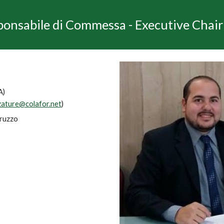
ponsabile di Commessa -
Executive Chai
PA)
zature@colafor.net
)
bruzzo