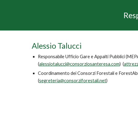
Res
Alessio Talucci
Responsabile Ufficio Gare e Appalti Pubblici (ME
(
alessiotalucci@consorziosanteresa.com
) (
attrez
Coordinamento dei Consorzi Forestali e ForestA
(
segreteria@consorziforestali.net
)