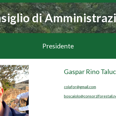
siglio di Amministraz
Presidente
Gaspar Rino Taluc
colafor@gmail.com
boscaiolo@consorziforestali.n