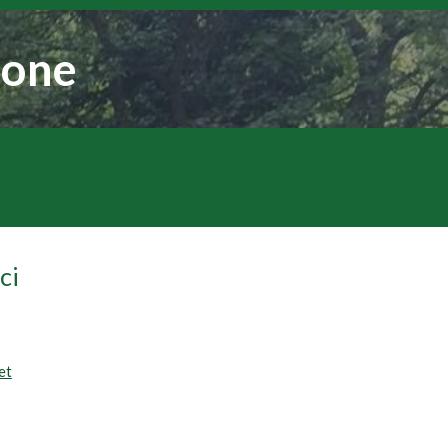
ione
ci
et