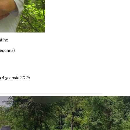
atino
bequana)
o a 4 gennaio 2025